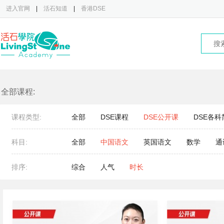
进入官网
|
活石知道
|
香港DSE
全部课程:
课程类型:
全部
DSE课程
DSE公开课
DSE各科
科目:
全部
中国语文
英国语文
数学
通
排序:
综合
人气
时长